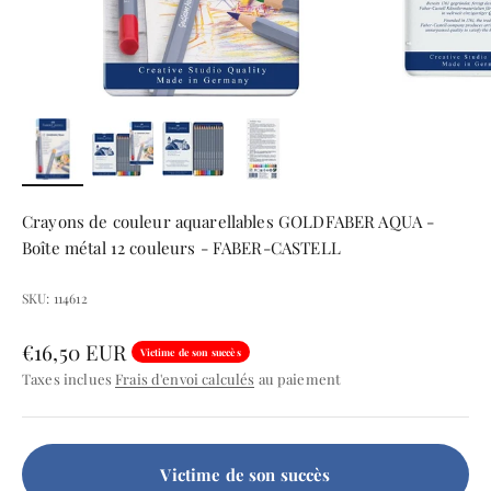
Crayons de couleur aquarellables GOLDFABER AQUA -
Boîte métal 12 couleurs - FABER-CASTELL
SKU: 114612
Prix de vente
€16,50 EUR
Victime de son succès
Taxes inclues
Frais d'envoi calculés
au paiement
Victime de son succès