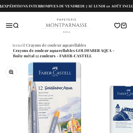
Passer au contenu
️EXPÉDITIONS INTERROMPUES DU VENDREDI 7 AU LUNDI 10 AOÛT INCLU
Papeterie Montparnasse
Menu
Recherche
Translati
Panie
Accueil
Crayons de couleur aquarellables
Crayons de couleur aquarellables GOLDFABER AQUA -
Boîte métal 12 couleurs - FABER-CASTELL
Zoomer sur l'image