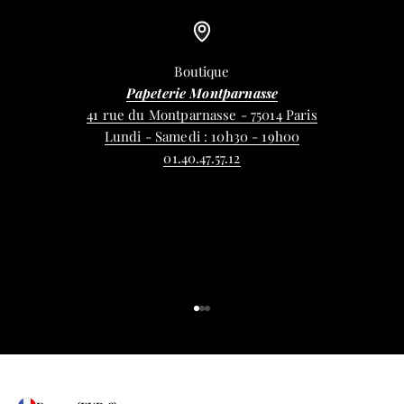
Boutique
Papeterie Montparnasse
41 rue du Montparnasse - 75014 Paris
Lundi - Samedi : 10h30 - 19h00
01.40.47.57.12
Aller à l'élément 1
Aller à l'élément 2
Aller à l'élément 3