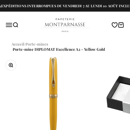
Passer au contenu
EXPÉDITIONS INTERROMPUES DU VENDREDI 7 AU LUNDI 10 AOÛT INCLU
Papeterie Montparnasse
Menu
Recherche
Translati
Panie
Accueil
Porte-mines
Porte-mine DIPLOMAT Excellence A2 - Yellow Gold
Zoomer sur l'image