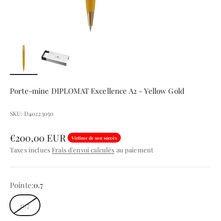
Porte-mine DIPLOMAT Excellence A2 - Yellow Gold
SKU: D40223050
Prix de vente
€200,00 EUR
Victime de son succès
Taxes inclues
Frais d'envoi calculés
au paiement
Pointe:
0.7
0.7