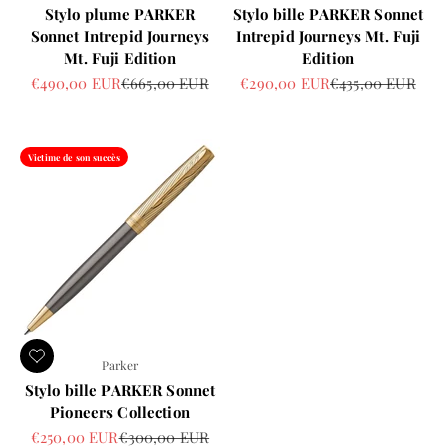
Stylo plume PARKER
Stylo bille PARKER Sonnet
Sonnet Intrepid Journeys
Intrepid Journeys Mt. Fuji
Mt. Fuji Edition
Edition
Prix de vente
Prix normal
Prix de vente
Prix normal
€490,00 EUR
€665,00 EUR
€290,00 EUR
€435,00 EUR
Victime de son succès
Parker
Stylo bille PARKER Sonnet
Pioneers Collection
Prix de vente
Prix normal
€250,00 EUR
€300,00 EUR