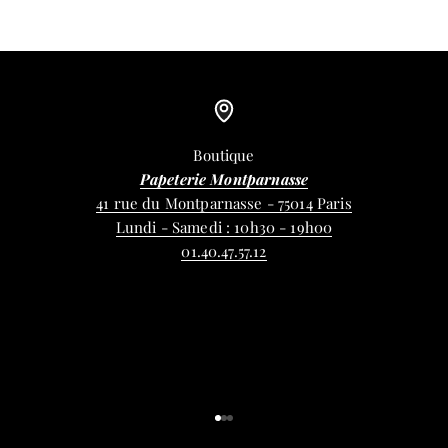
Boutique
Papeterie Montparnasse
41 rue du Montparnasse - 75014 Paris
Lundi - Samedi : 10h30 - 19h00
01.40.47.57.12
Aller à l'élément 1
Aller à l'élément 2
Aller à l'élément 3