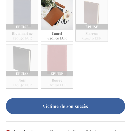
ÉPUISÉ
ÉPUISÉ
Bleu marine
Camel
Marron
€201,50 EUR
€201,50 EUR
€201,50 EUR
ÉPUISÉ
ÉPUISÉ
Noir
Rouge
€201,50 EUR
€201,50 EUR
Victime de son succès