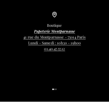
Boutique
Papeterie Montparnasse
41 rue du Montparnasse - 75014 Paris
Lundi - Samedi : 10h30 - 19h00
01.40.47.57.12
Aller à l'élément 1
Aller à l'élément 2
Aller à l'élément 3