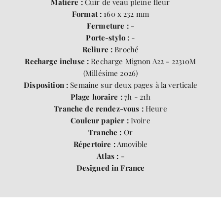
Matière :
Cuir de veau pleine fleur
Format :
160 x 232 mm
Fermeture :
-
Porte-stylo :
-
Reliure :
Broché
Recharge incluse :
Recharge Mignon A22 - 22310M
(Millésime 2026)
Disposition :
Semaine sur deux pages à la verticale
Plage horaire :
7h - 21h
Tranche de rendez-vous :
Heure
Couleur papier :
Ivoire
Tranche :
Or
Répertoire :
Amovible
Atlas :
-
Designed in France