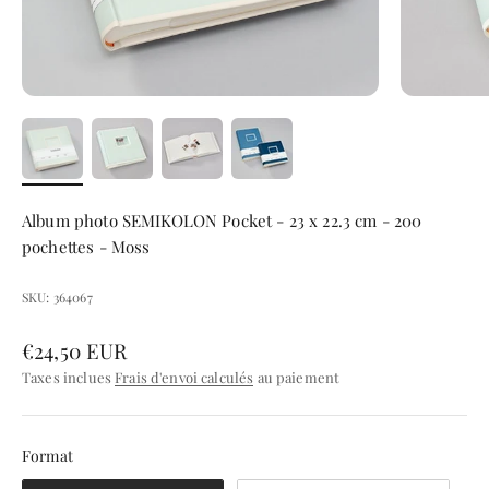
Album photo SEMIKOLON Pocket - 23 x 22.3 cm - 200
pochettes - Moss
SKU: 364067
Prix de vente
€24,50 EUR
Taxes inclues
Frais d'envoi calculés
au paiement
Format
Format