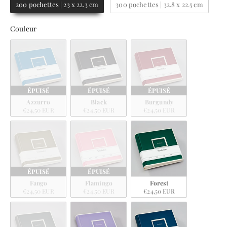
200 pochettes | 23 x 22.3 cm
300 pochettes | 32.8 x 22.5 cm
Couleur
Couleur
ÉPUISÉ
ÉPUISÉ
ÉPUISÉ
Azzurro
Black
Burgundy
€24,50 EUR
€24,50 EUR
€24,50 EUR
ÉPUISÉ
ÉPUISÉ
Fango
Flamingo
Forest
€24,50 EUR
€24,50 EUR
€24,50 EUR