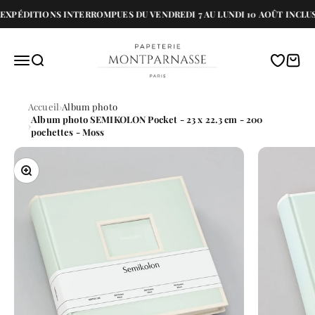
Passer au contenu
XPÉDITIONS INTERROMPUES DU VENDREDI 7 AU LUNDI 10 AOÛT INCLUS
Papeterie Montparnasse
Menu
Recherche
Translati
Panie
Accueil
Album photo
Album photo SEMIKOLON Pocket - 23 x 22.3 cm - 200
pochettes - Moss
Zoomer sur l'image