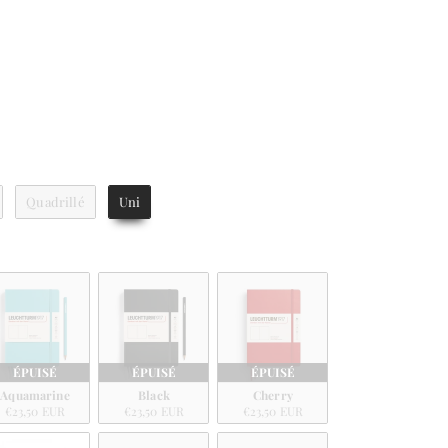
verture
Quadrillé
Uni
r
ÉPUISÉ
ÉPUISÉ
ÉPUISÉ
Aquamarine
Black
Cherry
€23,50 EUR
€23,50 EUR
€23,50 EUR