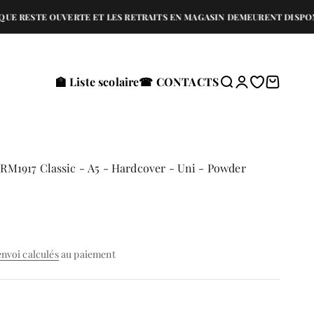
TE OUVERTE ET LES RETRAITS EN MAGASIN DEMEURENT DISPONIBLES ⚠️
🏫 Liste scolaire
☎ CONTACTS
Recherche
Connexion
Translation 
Panier
1917 Classic - A5 - Hardcover - Uni - Powder
envoi calculés
au paiement