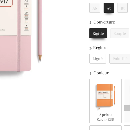
A6
A5
B5
2. Cou
2. Couverture
Rigide
Souple
3. Réglure
3. Réglure
Ligné
Pointillé
4. Couleu
4. Couleur
Apricot
€23,50 EUR