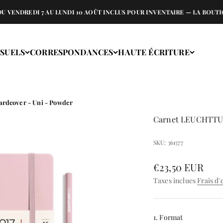
DI 7 AU LUNDI 10 AOÛT INCLUS POUR INVENTAIRE — LA BOUTIQUE RES
ISUELS
CORRESPONDANCES
HAUTE ÉCRITURE
rdcover - Uni - Powder
Carnet LEUCHTTURM
SKU: 361577
Prix de vente
€23,50 EUR
Taxes inclues
Frais d'
1. Format
1. Format