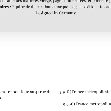
s :
Table des matières vierge, pages numérotées, et pochette p
oires :
Équipé de deux rubans marque-page et d'étiquettes ad
Designed in Germany
s notre boutique au
41 rue du
7,50€ (France métropolitaine
s
.
9,90€ (France métropolita