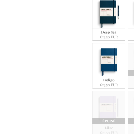
Deep Sea
€23,50 EUR
Indigo
€23,50 EUR
ÉPUISÉ
Lilac
€23,50 EUR