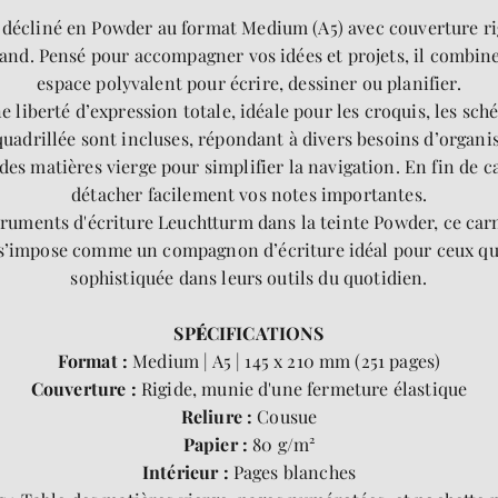
décliné en Powder au format Medium (A5) avec couverture rig
and. Pensé pour accompagner vos idées et projets, il combine 
espace polyvalent pour écrire, dessiner ou planifier.
ne liberté d’expression totale, idéale pour les croquis, les sc
le quadrillée sont incluses, répondant à divers besoins d’orga
s matières vierge pour simplifier la navigation. En fin de c
détacher facilement vos notes importantes.
ruments d'écriture Leuchtturm dans la teinte Powder, ce carne
il s’impose comme un compagnon d’écriture idéal pour ceux qu
sophistiquée dans leurs outils du quotidien.
SP
É
CIFICATIONS
Format :
Medium | A5 | 145 x 210 mm (251 pages)
Couverture :
Rigide, munie d'une fermeture élastique
Reliure :
Cousue
Papier :
80 g/m²
Intérieur :
Pages blanches