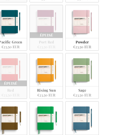
ÉPUISÉ
Pacific Green
Port Red
Powder
€23,50 EUR
€23,50 EUR
€23,50 EUR
ÉPUISÉ
Red
Rising Sun
Sage
€23,50 EUR
€23,50 EUR
€23,50 EUR