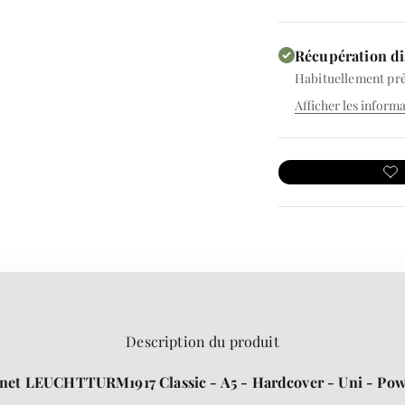
Récupération di
Habituellement prê
Afficher les inform
Description du produit
net LEUCHTTURM1917 Classic - A5 - Hardcover - Uni - Po