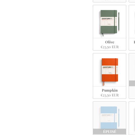
Olive
€23,50 EUR
Pumpkin
€23,50 EUR
ÉPUISÉ