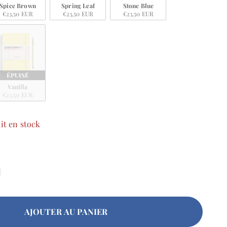
Spice Brown
Spring Leaf
Stone Blue
€23,50 EUR
€23,50 EUR
€23,50 EUR
ÉPUISÉ
Vanilla
€23,50 EUR
it en stock
AJOUTER AU PANIER