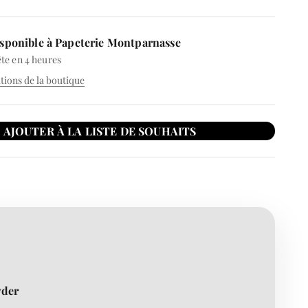
sponible à Papeterie Montparnasse
te en 4 heures
ations de la boutique
wder