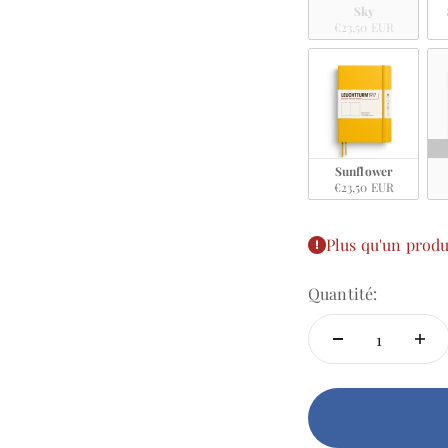
Sky
€23,50 EUR
Sunflower
€23,50 EUR
Plus qu'un produ
Quantité: