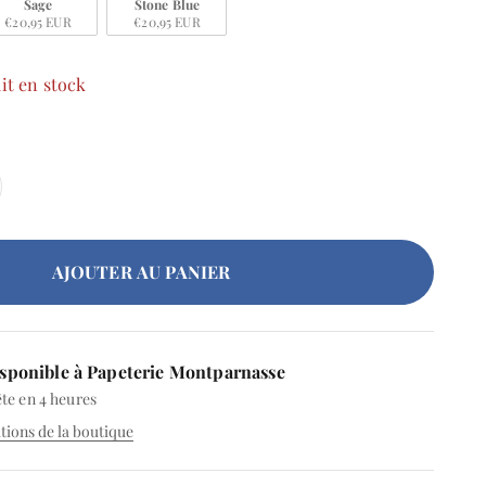
Sage
Stone Blue
€20,95 EUR
€20,95 EUR
it en stock
AJOUTER AU PANIER
sponible à Papeterie Montparnasse
te en 4 heures
ations de la boutique