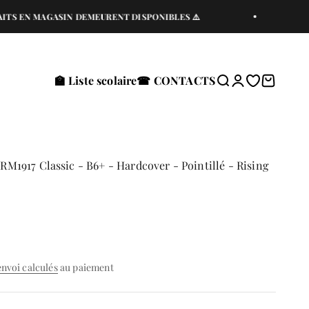
 MAGASIN DEMEURENT DISPONIBLES ⚠️
⚠️EXPÉ
🏫 Liste scolaire
☎ CONTACTS
Recherche
Connexion
Translation 
Panier
917 Classic - B6+ - Hardcover - Pointillé - Rising
envoi calculés
au paiement