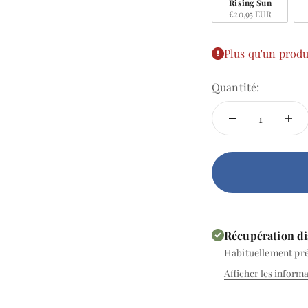
Rising Sun
€20,95 EUR
Plus qu'un produ
Quantité:
Récupération di
Habituellement prê
Afficher les inform