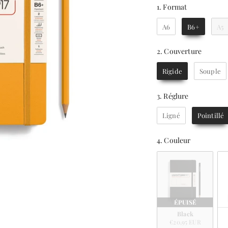
1. Format
1. Format
A6
B6+
A5
2. Cou
2. Couverture
Rigide
Souple
3. Réglure
3. Réglure
Ligné
Pointillé
4. Couleu
4. Couleur
ÉPUISÉ
Black
€20,95 EUR