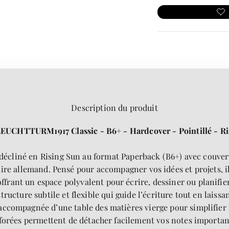
Description du produit
EUCHTTURM1917 Classic - B6+ - Hardcover - Pointillé - R
écliné en Rising Sun au format Paperback (B6+) avec couvertu
ire allemand. Pensé pour accompagner vos idées et projets, i
offrant un espace polyvalent pour écrire, dessiner ou planifier
ructure subtile et flexible qui guide l’écriture tout en laissan
compagnée d’une table des matières vierge pour simplifier l
forées permettent de détacher facilement vos notes importan