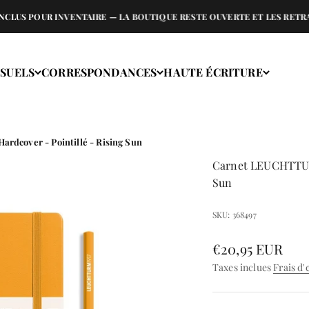
POUR INVENTAIRE — LA BOUTIQUE RESTE OUVERTE ET LES RETRAITS EN
ISUELS
CORRESPONDANCES
HAUTE ÉCRITURE
rdcover - Pointillé - Rising Sun
Carnet LEUCHTTURM1
Sun
SKU: 368497
Prix de vente
€20,95 EUR
Taxes inclues
Frais d'