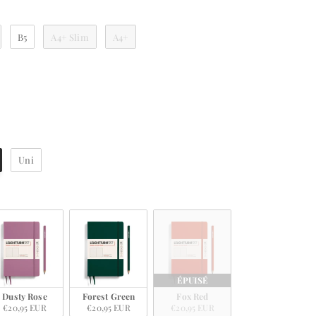
B5
A4+ Slim
A4+
verture
Uni
r
ÉPUISÉ
Dusty Rose
Forest Green
Fox Red
€20,95 EUR
€20,95 EUR
€20,95 EUR