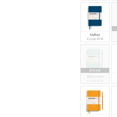
Indigo
€20,95 EUR
ÉPUISÉ
Mint Green
€20,95 EUR