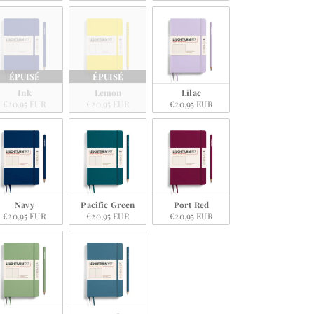
ÉPUISÉ
ÉPUISÉ
Ink
Lemon
Lilac
€20,95 EUR
€20,95 EUR
€20,95 EUR
Navy
Pacific Green
Port Red
€20,95 EUR
€20,95 EUR
€20,95 EUR