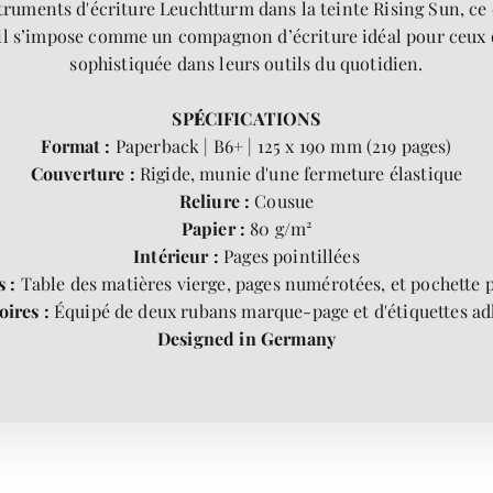
truments d'écriture Leuchtturm dans la teinte Rising Sun, ce ca
, il s’impose comme un compagnon d’écriture idéal pour ceux 
sophistiquée dans leurs outils du quotidien.
SP
É
CIFICATIONS
Format :
Paperback
|
B6+
|
125 x 190 mm (219 pages)
Couverture :
Rigide, munie d'une fermeture élastique
Reliure :
Cousue
Papier :
80 g/m²
Intérieur :
Pages pointillées
s :
Table des matières vierge, pages numérotées, et pochette p
oires :
Équipé de deux rubans marque-page et d'étiquettes ad
Designed in Germany