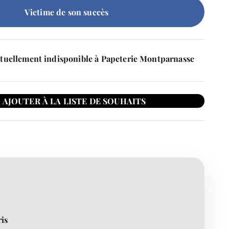
Victime de son succès
tuellement indisponible à Papeterie Montparnasse
ris