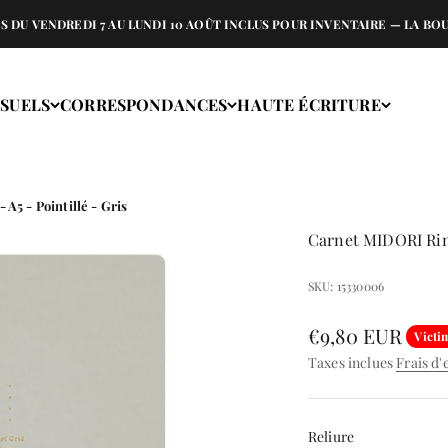
NDREDI 7 AU LUNDI 10 AOÛT INCLUS POUR INVENTAIRE — LA BOUTIQU
ISUELS
CORRESPONDANCES
HAUTE ÉCRITURE
A5 - Pointillé - Gris
Carnet MIDORI Ring
SKU: 15330006
Prix de vente
€9,80 EUR
Victi
Taxes inclues
Frais d'
Reliure
Reliure