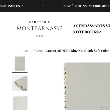
Passer au contenu
IBLES ⚠️
⚠️EXPÉDITIONS INTERROMPUES DU VE
Papeterie Montparnasse
AGENDAS
ARTS V
NOTEBOOKS
Accueil
Carnet
Carnet MIDORI Ring Notebook Soft Color - 