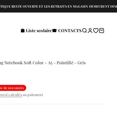
E RESTE OUVERTE ET LES RETRAITS EN MAGASIN DEMEURENT DISPONIBL
🏫 Liste scolaire
☎ CONTACTS
Recherche
Connexion
Translation 
Panier
 Notebook Soft Color - A5 - Pointillé - Gris
me de son succès
envoi calculés
au paiement