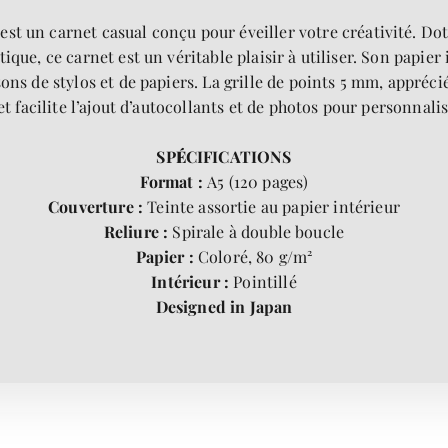
st un carnet casual conçu pour éveiller votre créativité. Dot
ique, ce carnet est un véritable plaisir à utiliser. Son papier 
ns de stylos et de papiers. La grille de points 5 mm, apprécié
 et facilite l’ajout d’autocollants et de photos pour personnali
SP
É
CIFICATIONS
Format :
A5 (120 pages)
Couverture :
Teinte assortie au papier intérieur
Reliure :
Spirale à double boucle
Papier :
Coloré, 80 g/m²
Intérieur :
Pointillé
Designed in Japan