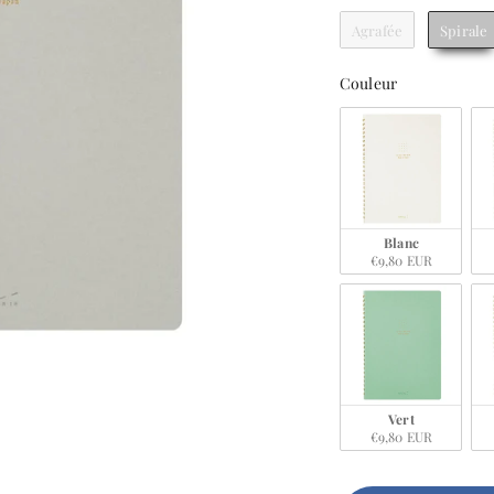
Agrafée
Spirale
Couleur
Couleur
Blanc
€9,80 EUR
Vert
€9,80 EUR