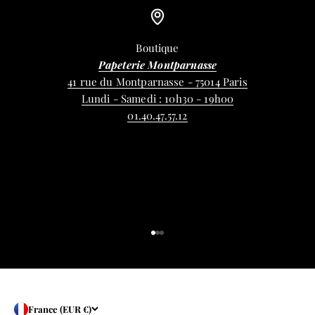
Boutique
Papeterie Montparnasse
41 rue du Montparnasse - 75014 Paris
Lundi - Samedi : 10h30 - 19h00
01.40.47.57.12
Aller à l'élément 1
Aller à l'élément 2
Aller à l'élément 3
France (EUR €)