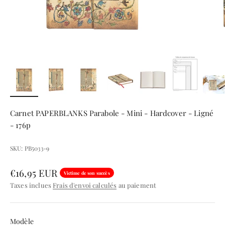
Carnet PAPERBLANKS Parabole - Mini - Hardcover - Ligné
- 176p
SKU: PB5033-9
Prix de vente
€16,95 EUR
Victime de son succès
Taxes inclues
Frais d'envoi calculés
au paiement
Modèle
Modèle