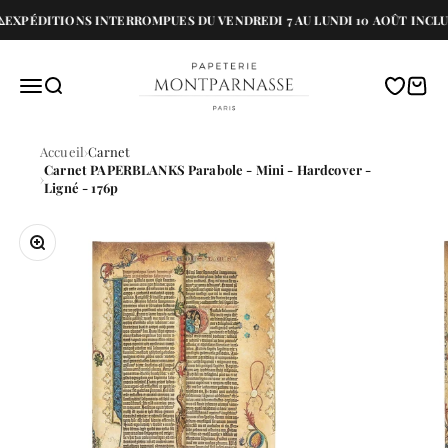
Passer au contenu
️EXPÉDITIONS INTERROMPUES DU VENDREDI 7 AU LUNDI 10 AOÛT INCLU
Papeterie Montparnasse
Menu
Recherche
Translati
Panie
Accueil
Carnet
Carnet PAPERBLANKS Parabole - Mini - Hardcover -
Ligné - 176p
Zoomer sur l'image