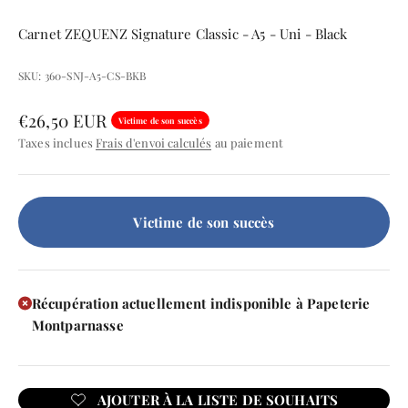
Carnet ZEQUENZ Signature Classic - A5 - Uni - Black
SKU: 360-SNJ-A5-CS-BKB
Prix de vente
€26,50 EUR
Victime de son succès
Taxes inclues
Frais d'envoi calculés
au paiement
Victime de son succès
Récupération actuellement indisponible à Papeterie
Montparnasse