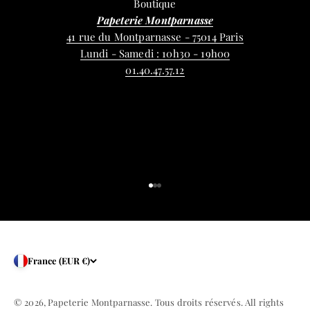
Boutique
Papeterie Montparnasse
41 rue du Montparnasse - 75014 Paris
Lundi - Samedi : 10h30 - 19h00
01.40.47.57.12
Aller à l'élément 1
Aller à l'élément 2
Aller à l'élément 3
France (EUR €)
© 2026, Papeterie Montparnasse. Tous droits réservés. All rights