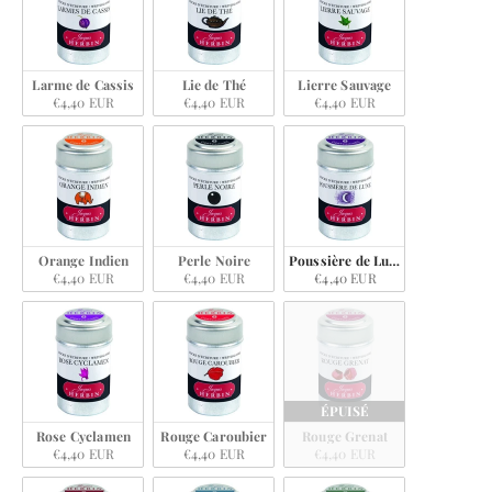
Larme de Cassis
Lie de Thé
Lierre Sauvage
€4,40 EUR
€4,40 EUR
€4,40 EUR
Orange Indien
Perle Noire
Poussière de Lune
€4,40 EUR
€4,40 EUR
€4,40 EUR
ÉPUISÉ
Rose Cyclamen
Rouge Caroubier
Rouge Grenat
€4,40 EUR
€4,40 EUR
€4,40 EUR