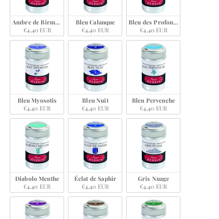
Ambre de Birmanie
Bleu Calanque
Bleu des Profondeurs
€4,40 EUR
€4,40 EUR
€4,40 EUR
Bleu Myosotis
Bleu Nuit
Bleu Pervenche
€4,40 EUR
€4,40 EUR
€4,40 EUR
Diabolo Menthe
Éclat de Saphir
Gris Nuage
€4,40 EUR
€4,40 EUR
€4,40 EUR