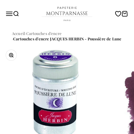
Passer au contenu
Papeterie Montparnasse
Menu
Recherche
Translati
Panie
Accueil
Cartouches d'encre
Cartouches d'encre JACQUES HERBIN - Poussière de Lune
Zoomer sur l'image