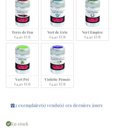
Terre de Feu
Vert de Gris
Vert Empire
€4,40 EUR
€4,40 EUR
€4,40 EUR
Vert Pré
Violette Pensée
€4,40 EUR
€4,40 EUR
2
exemplaire(s)
vendu(s)
ces
derniers
jours
En stock