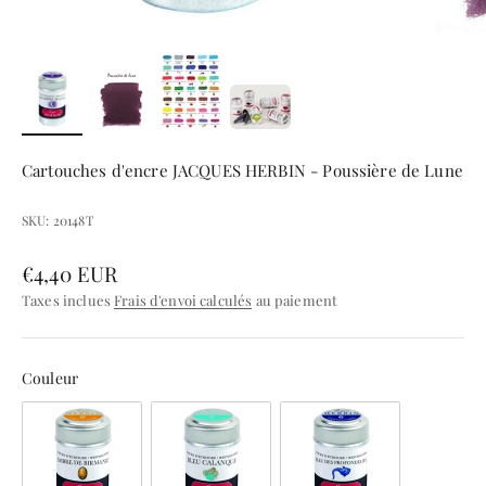
Cartouches d'encre JACQUES HERBIN - Poussière de Lune
SKU: 20148T
Prix de vente
€4,40 EUR
Taxes inclues
Frais d'envoi calculés
au paiement
Couleur
Couleur