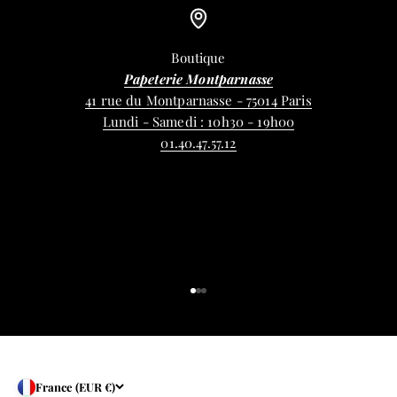
Boutique
Papeterie Montparnasse
41 rue du Montparnasse - 75014 Paris
Lundi - Samedi : 10h30 - 19h00
01.40.47.57.12
Aller à l'élément 1
Aller à l'élément 2
Aller à l'élément 3
France (EUR €)