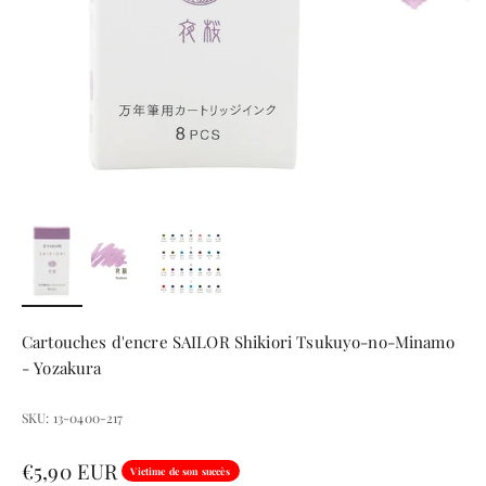
Cartouches d'encre SAILOR Shikiori Tsukuyo-no-Minamo
- Yozakura
SKU: 13-0400-217
Prix de vente
€5,90 EUR
Victime de son succès