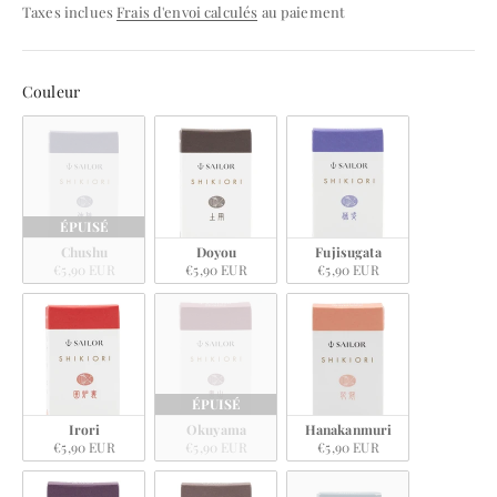
Taxes inclues
Frais d'envoi calculés
au paiement
Couleur
Couleur
ÉPUISÉ
Chushu
Doyou
Fujisugata
€5,90 EUR
€5,90 EUR
€5,90 EUR
ÉPUISÉ
Irori
Okuyama
Hanakanmuri
€5,90 EUR
€5,90 EUR
€5,90 EUR