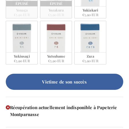
ÉPUISÉ
ÉPUISÉ
Yonaga
Yozakura
Yukiakari
€5,90 EUR
€5,90 EUR
€5,90 EUR
Yukiusagi
Yutsubame
Zaza
€5,90 EUR
€5,90 EUR
€5,90 EUR
Victime de son succès
Récupération actuellement indisponible à Papeterie
Montparnasse