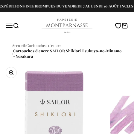
Passer au contenu
PÉDITIONS INTERROMPUES DU VENDREDI 7 AU LUNDI 10 AOÛT INCLUS 
Papeterie Montparnasse
Menu
Recherche
Translati
Panie
Accueil
Cartouches d'encre
Cartouches d'encre SAILOR Shikiori Tsukuyo-no-Minamo
- Yozakura
Zoomer sur l'image