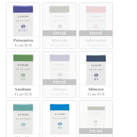
ÉPUISÉ
ÉPUISÉ
Potsupotsu
Rikyucha
Sakuramori
€5,90 EUR
€5,90 EUR
€5,90 EUR
ÉPUISÉ
Sasabune
Shigure
Shimoyo
€5,90 EUR
€5,90 EUR
€5,90 EUR
ÉPUISÉ