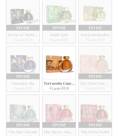
ÉPUISÉ
ÉPUISÉ
ÉPUISÉ
Stroke of Midnight
Sunlit Jade
Sweet Honeydew
€24,90 EUR
€24,90 EUR
€24,90 EUR
ÉPUISÉ
ÉPUISÉ
Tanzanite Sky
Terracotta Canyon
The Fluttering Heart
€24,90 EUR
€24,90 EUR
€24,90 EUR
ÉPUISÉ
ÉPUISÉ
ÉPUISÉ
The Sad Charade
The Sherry Sonata
The Velvet Ballet