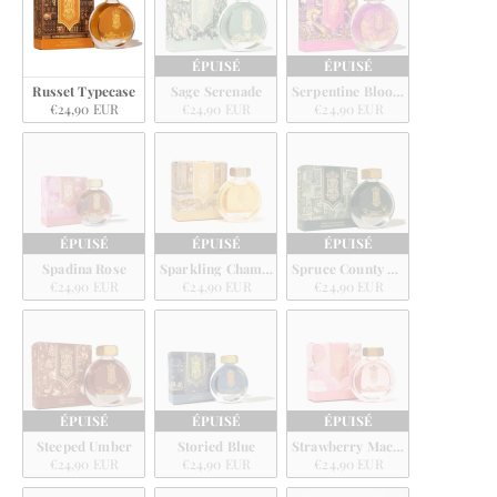
ÉPUISÉ
ÉPUISÉ
Russet Typecase
Sage Serenade
Serpentine Blooms
€24,90 EUR
€24,90 EUR
€24,90 EUR
ÉPUISÉ
ÉPUISÉ
ÉPUISÉ
Spadina Rose
Sparkling Champagne
Spruce County Post
€24,90 EUR
€24,90 EUR
€24,90 EUR
ÉPUISÉ
ÉPUISÉ
ÉPUISÉ
Steeped Umber
Storied Blue
Strawberry Macaron
€24,90 EUR
€24,90 EUR
€24,90 EUR