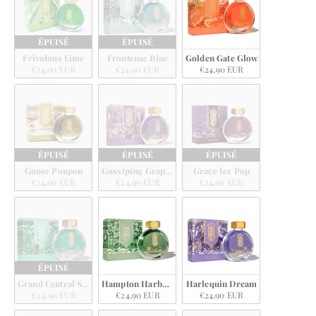
ÉPUISÉ
ÉPUISÉ
Frivolous Lime
Frontenac Blue
Golden Gate Glow
€24,90 EUR
€24,90 EUR
€24,90 EUR
ÉPUISÉ
ÉPUISÉ
ÉPUISÉ
Goose Poupon
Gossiping Grapevine
Grace Ice Pop
€24,90 EUR
€24,90 EUR
€24,90 EUR
ÉPUISÉ
Grand Central Skies
Hampton Harbour Sage
Harlequin Dream
€24,90 EUR
€24,90 EUR
€24,90 EUR