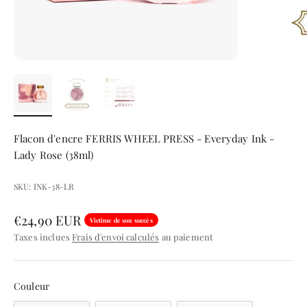
Flacon d'encre FERRIS WHEEL PRESS - Everyday Ink -
Lady Rose (38ml)
SKU: INK-38-LR
Prix de vente
€24,90 EUR
Victime de son succès
Taxes inclues
Frais d'envoi calculés
au paiement
Couleur
Couleur