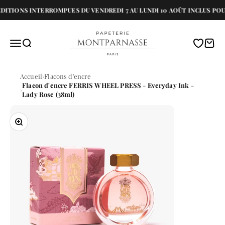
Passer au contenu
ONS INTERROMPUES DU VENDREDI 7 AU LUNDI 10 AOÛT INCLUS POUR I
Papeterie Montparnasse
Menu
Recherche
Translati
Panie
Accueil
Flacons d'encre
Flacon d'encre FERRIS WHEEL PRESS - Everyday Ink -
Lady Rose (38ml)
Zoomer sur l'image