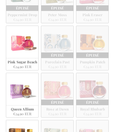
ÉPUISÉ
ÉPUISÉ
ÉPUISÉ
Peppermint Drop
Peter Moss
Pink Eraser
€24,90 EUR
€24,90 EUR
€24,90 EUR
ÉPUISÉ
ÉPUISÉ
Pink Sugar Beach
Porcelain Past
Pumpkin Patch
€24,90 EUR
€24,90 EUR
€24,90 EUR
ÉPUISÉ
ÉPUISÉ
Queen Allium
Rose at Dawn
Royal Rhubarb
€24,90 EUR
€24,90 EUR
€24,90 EUR