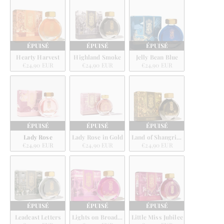
ÉPUISÉ
ÉPUISÉ
ÉPUISÉ
Hearty Harvest
Highland Smoke
Jelly Bean Blue
€24,90 EUR
€24,90 EUR
€24,90 EUR
ÉPUISÉ
ÉPUISÉ
ÉPUISÉ
Lady Rose
Lady Rose in Gold
Land of Shangri-la
€24,90 EUR
€24,90 EUR
€24,90 EUR
ÉPUISÉ
ÉPUISÉ
ÉPUISÉ
Leadcast Letters
Lights on Broadway
Little Miss Jubilee