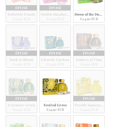
ÉPUISÉ
ÉPUISÉ
Definitely Peachy
Double Raspberry
Down of the Don Valley
€24,90 EUR
€24,90 EUR
€24,90 EUR
ÉPUISÉ
ÉPUISÉ
ÉPUISÉ
Dusk in Bloom
Edwards Gardens
Embers of Time
€24,90 EUR
€24,90 EUR
€24,90 EUR
ÉPUISÉ
ÉPUISÉ
Evermore Green
Festival Grove
Freshly Squeezed Sunshine
€24,90 EUR
€24,90 EUR
€24,90 EUR