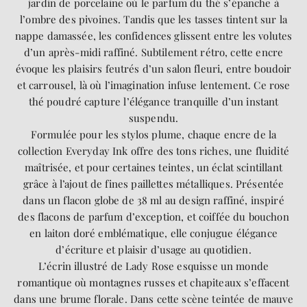
jardin de porcelaine où le parfum du thé s’épanche à
l’ombre des pivoines. Tandis que les tasses tintent sur la
nappe damassée, les confidences glissent entre les volutes
d’un après-midi raffiné. Subtilement rétro, cette encre
évoque les plaisirs feutrés d’un salon fleuri, entre boudoir
et carrousel, là où l’imagination infuse lentement. Ce rose
thé poudré capture l’élégance tranquille d’un instant
suspendu.
Formulée pour les stylos plume, chaque encre de la
collection Everyday Ink offre des tons riches, une fluidité
maîtrisée, et pour certaines teintes, un éclat scintillant
grâce à l’ajout de fines paillettes métalliques. Présentée
dans un flacon globe de 38 ml au design raffiné, inspiré
des flacons de parfum d’exception, et coiffée du bouchon
en laiton doré emblématique, elle conjugue élégance
d’écriture et plaisir d’usage au quotidien.
L’écrin illustré de Lady Rose esquisse un monde
romantique où montagnes russes et chapiteaux s’effacent
dans une brume florale. Dans cette scène teintée de mauve