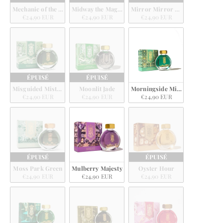
Mechanic of the Stars
Midway the Magnificent
Mirror Mirror of Moraine
€24,90 EUR
€24,90 EUR
€24,90 EUR
ÉPUISÉ
ÉPUISÉ
Misguided Mistletoe
Moonlit Jade
Morningside Mint
€24,90 EUR
€24,90 EUR
€24,90 EUR
ÉPUISÉ
ÉPUISÉ
Moss Park Green
Mulberry Majesty
Oyster Hour
€24,90 EUR
€24,90 EUR
€24,90 EUR