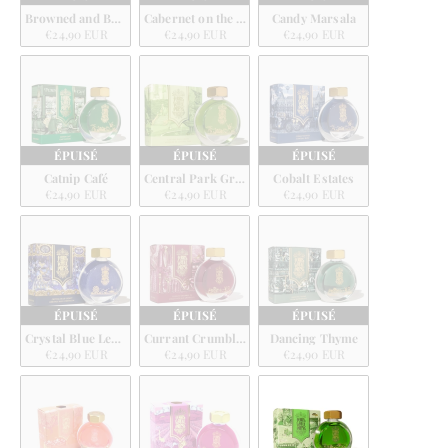
Browned and Buttered
Cabernet on the Lake
Candy Marsala
€24,90 EUR
€24,90 EUR
€24,90 EUR
ÉPUISÉ
ÉPUISÉ
ÉPUISÉ
Catnip Café
Central Park Greens
Cobalt Estates
€24,90 EUR
€24,90 EUR
€24,90 EUR
ÉPUISÉ
ÉPUISÉ
ÉPUISÉ
Crystal Blue Legacy
Currant Crumble Pie
Dancing Thyme
€24,90 EUR
€24,90 EUR
€24,90 EUR