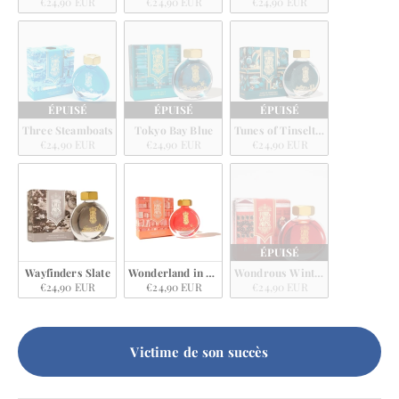
€24,90 EUR
€24,90 EUR
€24,90 EUR
ÉPUISÉ
ÉPUISÉ
ÉPUISÉ
Three Steamboats
Tokyo Bay Blue
Tunes of Tinseltown
€24,90 EUR
€24,90 EUR
€24,90 EUR
ÉPUISÉ
Wayfinders Slate
Wonderland in Coral
Wondrous Winterberry
€24,90 EUR
€24,90 EUR
€24,90 EUR
Victime de son succès