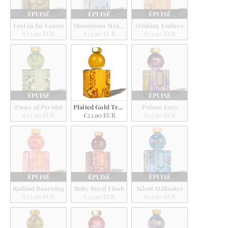
ÉPUISÉ
ÉPUISÉ
ÉPUISÉ
Lost in the Leaves
Moonbeam Meadows
Oinking Embers
€22,90 EUR
€22,90 EUR
€22,90 EUR
ÉPUISÉ
ÉPUISÉ
Panes of Peridot
Plaited Gold Tress
Poison Envy
€22,90 EUR
€22,90 EUR
€22,90 EUR
ÉPUISÉ
ÉPUISÉ
ÉPUISÉ
Radiant Rosewing
Ruby Royal Flush
Silent Stillwater
€22,90 EUR
€22,90 EUR
€22,90 EUR