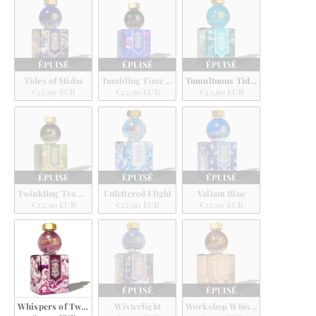
ÉPUISÉ
ÉPUISÉ
ÉPUISÉ
Tides of Midas
Tumbling Time Blue
Tumultuous Tides
€22,90 EUR
€22,90 EUR
€22,90 EUR
ÉPUISÉ
ÉPUISÉ
ÉPUISÉ
Twinkling Tea Party
Unfettered Flight
Valiant Blue
€22,90 EUR
€22,90 EUR
€22,90 EUR
ÉPUISÉ
ÉPUISÉ
Whispers of Twilight
Wisterlight
Workshop Whishes