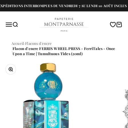
Passer au contenu
PÉDITIONS INTERROMPUES DU VENDREDI 7 AU LUNDI 10 AOÛT INCLUS P
Papeterie Montparnasse
Menu
Recherche
Translati
Panie
Accueil
Flacons d'encre
Flacon d'encre FERRIS WHEEL PRESS - FerriTales - Once
Upon a Time | Tumultuous Tides (20ml)
Zoomer sur l'image