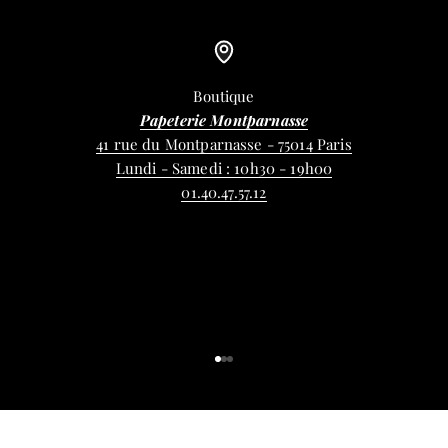
Boutique
Papeterie Montparnasse
41 rue du Montparnasse - 75014 Paris
Lundi - Samedi : 10h30 - 19h00
01.40.47.57.12
Aller à l'élément 1
Aller à l'élément 2
Aller à l'élément 3