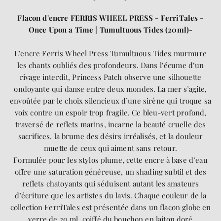
Flacon d'encre FERRIS WHEEL PRESS - FerriTales -
Once Upon a Time | Tumultuous Tides (20ml)
-
L’encre Ferris Wheel Press Tumultuous Tides murmure
les chants oubliés des profondeurs. Dans l’écume d’un
rivage interdit, Princess Patch observe une silhouette
ondoyante qui danse entre deux mondes. La mer s’agite,
envoûtée par le choix silencieux d’une sirène qui troque sa
voix contre un espoir trop fragile. Ce bleu-vert profond,
traversé de reflets marins, incarne la beauté cruelle des
sacrifices, la brume des désirs irréalisés, et la douleur
muette de ceux qui aiment sans retour.
Formulée pour les stylos plume, cette encre à base d’eau
offre une saturation généreuse, un shading subtil et des
reflets chatoyants qui séduisent autant les amateurs
d’écriture que les artistes du lavis. Chaque couleur de la
collection FerriTales est présentée dans un flacon globe en
verre de 20 ml, coiffé du bouchon en laiton doré