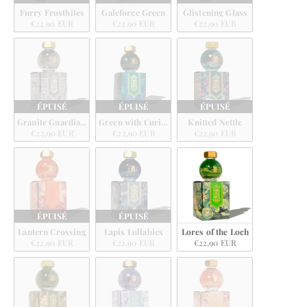
Furry Frostbites
Galeforce Green
Glistening Glass
€22,90 EUR
€22,90 EUR
€22,90 EUR
ÉPUISÉ
ÉPUISÉ
ÉPUISÉ
Granite Guardians
Green with Curiosity
Knitted Nettle
€22,90 EUR
€22,90 EUR
€22,90 EUR
ÉPUISÉ
ÉPUISÉ
Lantern Crossing
Lapis Lullabies
Lores of the Loch
€22,90 EUR
€22,90 EUR
€22,90 EUR