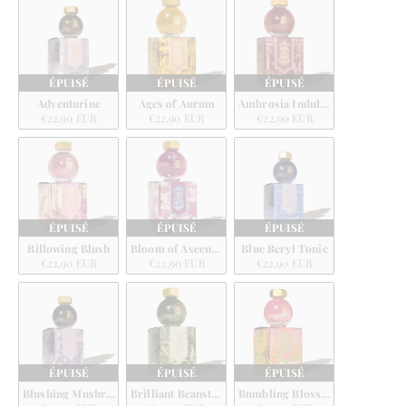
ÉPUISÉ
ÉPUISÉ
ÉPUISÉ
Adventurine
Ages of Aurum
Ambrosia Indulgence
€22,90 EUR
€22,90 EUR
€22,90 EUR
ÉPUISÉ
ÉPUISÉ
ÉPUISÉ
Billowing Blush
Bloom of Ascension
Blue Beryl Tonic
€22,90 EUR
€22,90 EUR
€22,90 EUR
ÉPUISÉ
ÉPUISÉ
ÉPUISÉ
Blushing Mushroom
Brilliant Beanstalk
Bumbling Blossom