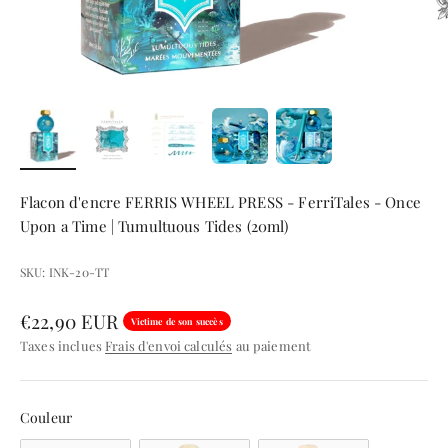
Flacon d'encre FERRIS WHEEL PRESS - FerriTales - Once
Upon a Time | Tumultuous Tides (20ml)
SKU: INK-20-TT
Prix de vente
€22,90 EUR
Victime de son succès
Taxes inclues
Frais d'envoi calculés
au paiement
Couleur
Couleur