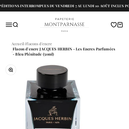
Passer au contenu
ÉDITIONS INTERROMPUES DU VENDREDI 7 AU LUNDI 10 AOÛT INCLUS PO
Papeterie Montparnasse
Menu
Recherche
Translati
Panie
Accueil
Flacons d'encre
Flacon d'encre JACQUES HERBIN - Les Encres Parfumées
- Bleu Plénitude (50ml)
Zoomer sur l'image