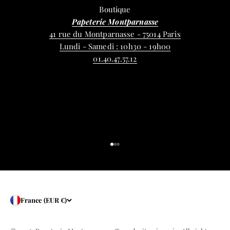
Boutique
Papeterie Montparnasse
41 rue du Montparnasse - 75014 Paris
Lundi - Samedi : 10h30 - 19h00
01.40.47.57.12
Aller à l'élément 1
Aller à l'élément 2
Aller à l'élément 3
France (EUR €)