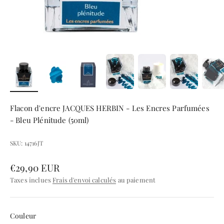
Flacon d'encre JACQUES HERBIN - Les Encres Parfumées
- Bleu Plénitude (50ml)
SKU: 14716JT
Prix de vente
€29,90 EUR
Taxes inclues
Frais d'envoi calculés
au paiement
Couleur
Couleur