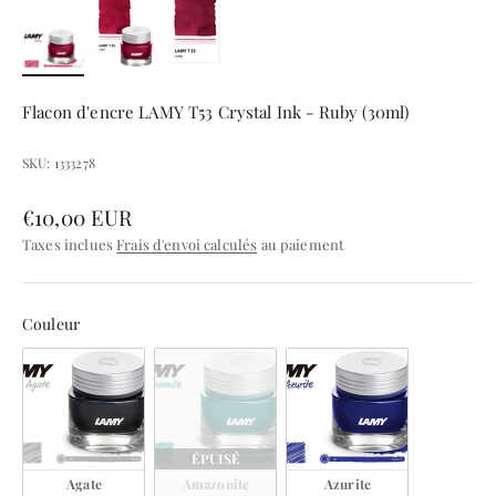
Flacon d'encre LAMY T53 Crystal Ink - Ruby (30ml)
SKU: 1333278
Prix de vente
€10,00 EUR
Taxes inclues
Frais d'envoi calculés
au paiement
Couleur
Couleur
ÉPUISÉ
Agate
Amazonite
Azurite