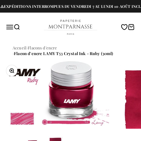
Passer au contenu
️EXPÉDITIONS INTERROMPUES DU VENDREDI 7 AU LUNDI 10 AOÛT INCLU
Papeterie Montparnasse
Menu
Recherche
Translati
Panie
Accueil
Flacons d'encre
Flacon d'encre LAMY T53 Crystal Ink - Ruby (30ml)
Zoomer sur l'image