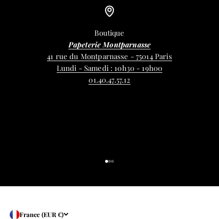
Boutique
Papeterie Montparnasse
41 rue du Montparnasse - 75014 Paris
Lundi - Samedi : 10h30 - 19h00
01.40.47.57.12
Aller à l'élément 1
Aller à l'élément 2
Aller à l'élément 3
France (EUR €)