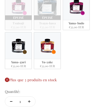
ÉPUISÉ
ÉPUISÉ
Tsutsuji
Tsuyu-kusa
Yama-budo
€32,00 EUR
€32,00 EUR
€32,00 EUR
Yama-guri
Yu-yake
€32,00 EUR
€32,00 EUR
Plus que 3 produits en stock
Quantité: