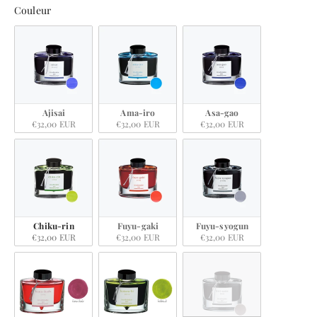
Couleur
Couleur
Ajisai
Ama-iro
Asa-gao
€32,00 EUR
€32,00 EUR
€32,00 EUR
Chiku-rin
Fuyu-gaki
Fuyu-syogun
€32,00 EUR
€32,00 EUR
€32,00 EUR