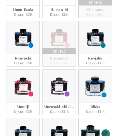
ÉPUISÉ
Hana-ikada
Hotaru-bi
Kiri-same
€32,00 EUR
€32,00 EUR
€32,00 EUR
ÉPUISÉ
Kon-peki
Kosumosu
Ku-jaku
€32,00 EUR
€32,00 EUR
€32,00 EUR
Momiji
Murasaki-shikibu
Rikka
€32,00 EUR
€32,00 EUR
€32,00 EUR