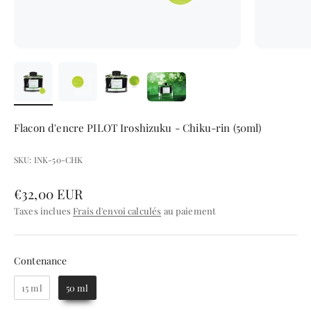
Flacon d'encre PILOT Iroshizuku - Chiku-rin (50ml)
SKU: INK-50-CHK
Prix de vente
€32,00 EUR
Taxes inclues
Frais d'envoi calculés
au paiement
Contenance
Contenance
15 ml
50 ml