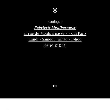
Boutique
Papeterie Montparnasse
41 rue du Montparnasse - 75014 Paris
Lundi - Samedi : 10h30 - 19h00
01.40.47.57.12
Aller à l'élément 1
Aller à l'élément 2
Aller à l'élément 3