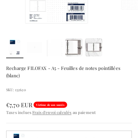
Recharge FILOFAX - A5 - Feuilles de notes pointillées
(blanc)
SKU: 132620
Prix de vente
€7,70 EUR
Victime de son succès
Taxes inclues
Frais d'envoi calculés
au paiement