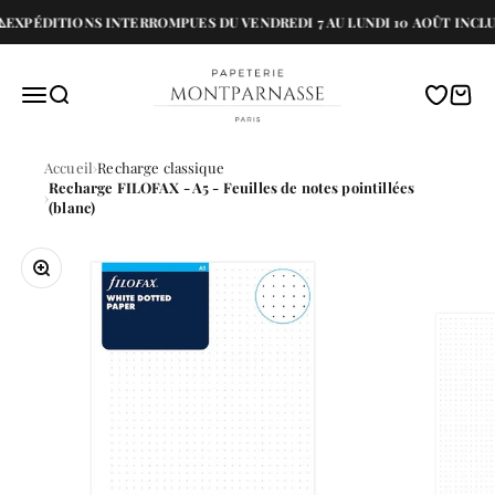
Passer au contenu
️EXPÉDITIONS INTERROMPUES DU VENDREDI 7 AU LUNDI 10 AOÛT INCLU
Papeterie Montparnasse
Menu
Recherche
Translati
Panie
Accueil
Recharge classique
Recharge FILOFAX - A5 - Feuilles de notes pointillées
(blanc)
Zoomer sur l'image