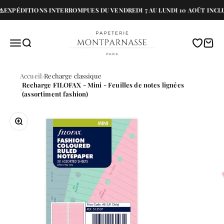
Passer au contenu
️EXPÉDITIONS INTERROMPUES DU VENDREDI 7 AU LUNDI 10 AOÛT INCLU
Papeterie Montparnasse
Menu
Recherche
Translati
Panie
Accueil
Recharge classique
Recharge FILOFAX - Mini - Feuilles de notes lignées
(assortiment fashion)
Zoomer sur l'image