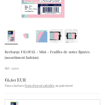
Recharge FILOFAX - Mini - Feuilles de notes lignées
(assortiment fashion)
SKU: 513507
Prix de vente
€6,60 EUR
Taxes inclues
Frais d'envoi calculés
au paiement