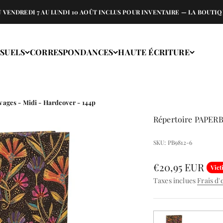
REDI 7 AU LUNDI 10 AOÛT INCLUS POUR INVENTAIRE — LA BOUTIQUE 
ISUELS
CORRESPONDANCES
HAUTE ÉCRITURE
ges - Midi - Hardcover - 144p
Répertoire PAPERB
SKU: PB9812-6
Prix de vente
€20,95 EUR
Vict
Taxes inclues
Frais d'