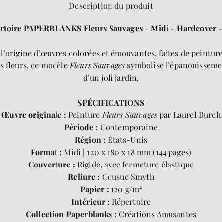
Description du produit
rtoire PAPERBLANKS Fleurs Sauvages - Midi - Hardcover -
 l’origine d’œuvres colorées et émouvantes, faites de peinture
es fleurs, ce modèle
Fleurs Sauvages
symbolise l’épanouissemen
d’un joli jardin.
SP
É
CIFICATIONS
Œuvre originale :
P
einture
Fleurs Sauvages
par Laurel Burch
Période :
Contemporaine
Région :
États-Unis
Format :
Midi | 120 x 180 x 18 mm (144 pages)
Couverture :
Rigide, avec fermeture élastique
Reliure :
Cousue Smyth
Papier :
120 g/m²
Intérieur :
Répertoire
Collection Paperblanks :
Créations Amusantes