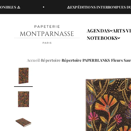
Passer au contenu
LES ⚠️
⚠️EXPÉDITIONS INTERROMPUES DU VEND
Papeterie Montparnasse
AGENDAS
ARTS V
NOTEBOOKS
Accueil
Répertoire
Répertoire PAPERBLANKS Fleurs Sauva