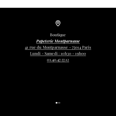
Boutique
Papeterie Montparnasse
41 rue du Montparnasse - 75014 Paris
Lundi - Samedi : 10h30 - 19h00
01.40.47.57.12
Aller à l'élément 1
Aller à l'élément 2
Aller à l'élément 3