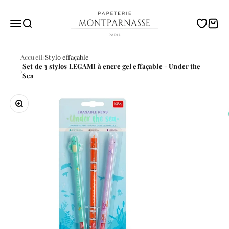
Passer au contenu
Papeterie Montparnasse
Menu
Recherche
Translati
Panie
Accueil
Stylo effaçable
Set de 3 stylos LEGAMI à encre gel effaçable - Under the
Sea
Zoomer sur l'image