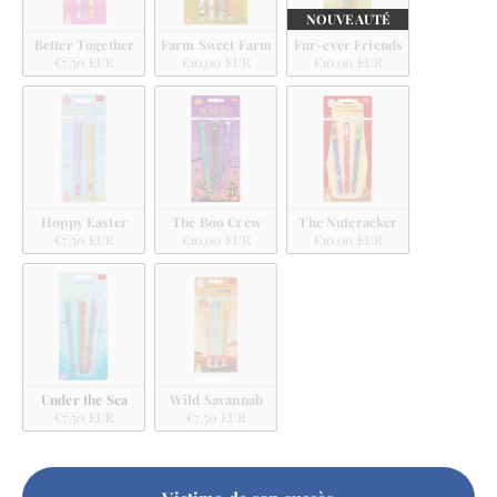
NOUVEAUTÉ
Better Together
Farm Sweet Farm
Fur-ever Friends
€7,50 EUR
€10,00 EUR
€10,00 EUR
Hoppy Easter
The Boo Crew
The Nutcracker
€7,50 EUR
€10,00 EUR
€10,00 EUR
Under the Sea
Wild Savannah
€7,50 EUR
€7,50 EUR