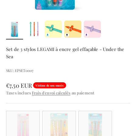
Set de 3 stylos LEGAMI à encre gel effaçable - Under the
Sea
SKU: EPSET0007
Prix de vente
€7,50 EUR
Victime de son succès
Taxes inclues
Frais d'envoi calculés
au paiement