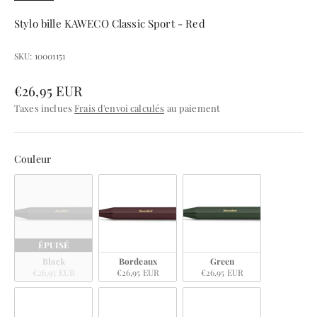
Stylo bille KAWECO Classic Sport - Red
SKU: 10001151
Prix de vente
€26,95 EUR
Taxes inclues
Frais d'envoi calculés
au paiement
Couleur
Couleur
ÉPUISÉ
Black
Bordeaux
Green
€26,95 EUR
€26,95 EUR
€26,95 EUR