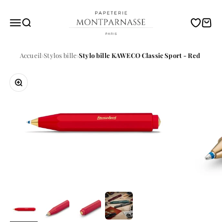
Passer au contenu
Papeterie Montparnasse
Menu
Recherche
Translati
Panie
Accueil
Stylos bille
Stylo bille KAWECO Classic Sport - Red
Zoomer sur l'image