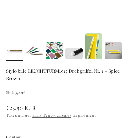
Stylo bille LEUCHTTURM1917 Drehgriffel Nr. 1 - Spice
Brown
SKU: 372216
Prix de vente
€23,50 EUR
Taxes inclues
Frais d'envoi calculés
au paiement
Couleur
Couleur