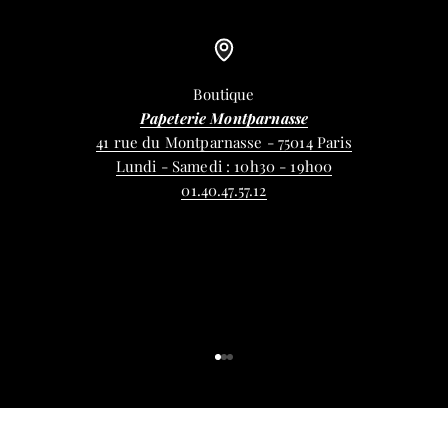
Boutique
Papeterie Montparnasse
41 rue du Montparnasse - 75014 Paris
Lundi - Samedi : 10h30 - 19h00
01.40.47.57.12
Aller à l'élément 1
Aller à l'élément 2
Aller à l'élément 3