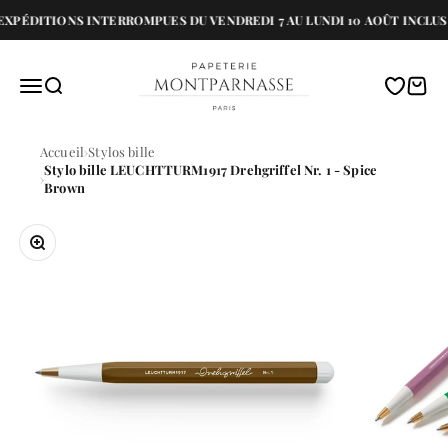
Passer au contenu
XPÉDITIONS INTERROMPUES DU VENDREDI 7 AU LUNDI 10 AOÛT INCLUS 
Papeterie Montparnasse
Menu
Recherche
Translati
Panie
Accueil
Stylos bille
Stylo bille LEUCHTTURM1917 Drehgriffel Nr. 1 - Spice
Brown
Zoomer sur l'image