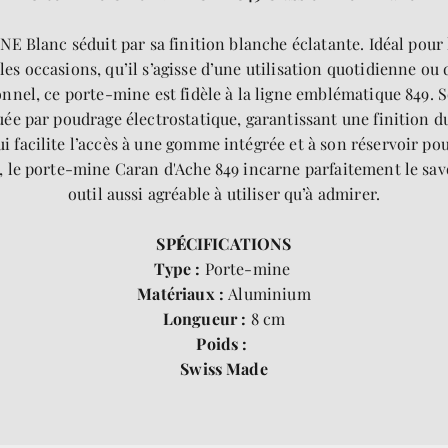
 Blanc séduit par sa finition blanche éclatante. Idéal pour
 les occasions, qu’il s’agisse d’une utilisation quotidienne ou
ionnel, ce porte-mine est fidèle à la ligne emblématique 849.
ée par poudrage électrostatique, garantissant une finition dura
i facilite l’accès à une gomme intégrée et à son réservoir po
é, le porte-mine Caran d'Ache 849 incarne parfaitement le sav
outil aussi agréable à utiliser qu’à admirer.
SP
É
CIFICATIONS
Type :
Porte-mine
Matériaux :
Aluminium
Longueur :
8 cm
Poids :
Swiss Made