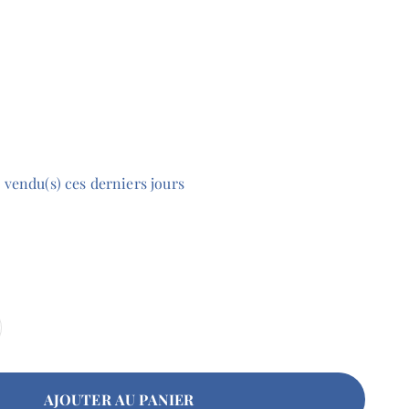
)
vendu(s)
ces
derniers
jours
AJOUTER AU PANIER