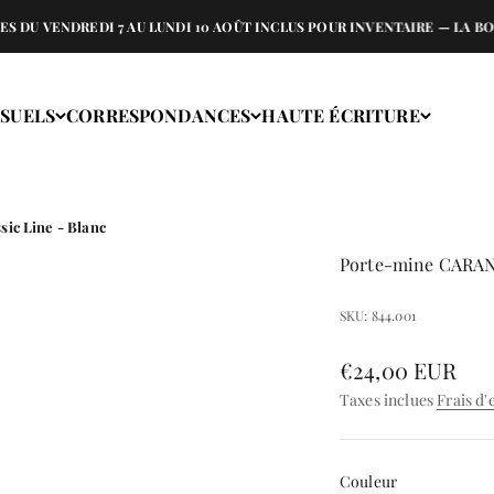
ENDREDI 7 AU LUNDI 10 AOÛT INCLUS POUR INVENTAIRE — LA BOUTIQU
ISUELS
CORRESPONDANCES
HAUTE ÉCRITURE
ic Line - Blanc
Porte-mine CARAN 
SKU: 844.001
Prix de vente
€24,00 EUR
Taxes inclues
Frais d'
Couleur
Couleur