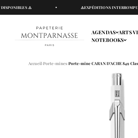
Passer au contenu
IBLES ⚠️
⚠️EXPÉDITIONS INTERROMPUES DU V
Papeterie Montparnasse
AGENDAS
ARTS V
NOTEBOOKS
Accueil
Porte-mines
Porte-mine CARAN D'ACHE 849 Class