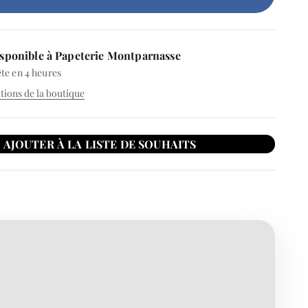
sponible à Papeterie Montparnasse
te en 4 heures
ations de la boutique