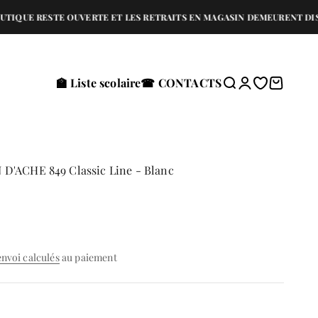
E RESTE OUVERTE ET LES RETRAITS EN MAGASIN DEMEURENT DISPONIBL
🏫 Liste scolaire
☎ CONTACTS
Recherche
Connexion
Translation 
Panier
D'ACHE 849 Classic Line - Blanc
envoi calculés
au paiement