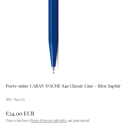
Porte-mine CARAN D'ACHE 849 Classic Line - Bleu Saphir
SKU: 844.150
Prix de vente
€24,00 EUR
Taxes inclues
Frais d'envoi calculés
au paiement