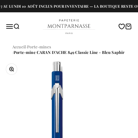
Passer au contenu
AU LUNDI 10 AOÛT INCLUS POUR INVENTAIRE — LA BOUTIQUE RESTE OU
Papeterie Montparnasse
Menu
Recherche
Translati
Panie
Accueil
Porte-mines
Porte-mine CARAN D'ACHE 849 Classic Line - Bleu Saphir
Zoomer sur l'image