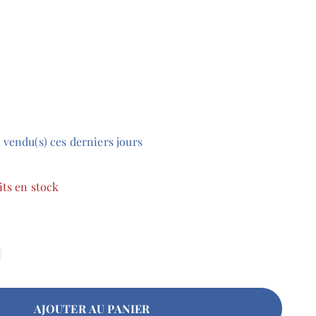
)
vendu(s)
ces
derniers
jours
its en stock
AJOUTER AU PANIER