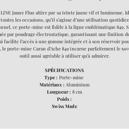
NE Jaune Fluo attire par sa teinte jaune vif et lumineuse. Id
toutes les occasions, qu’il s’agisse d’une utilisation quotidi
ionnel, ce porte-mine est fidèle à la ligne emblématique 849.
ée par poudrage électrostatique, garantissant une finition dura
i facilite l’accès à une gomme intégrée et à son réservoir po
é, le porte-mine Caran d'Ache 849 incarne parfaitement le sav
outil aussi agréable à utiliser qu’à admirer.
SP
É
CIFICATIONS
Type :
Porte-mine
Matériaux :
Aluminium
Longueur :
8 cm
Poids :
Swiss Made