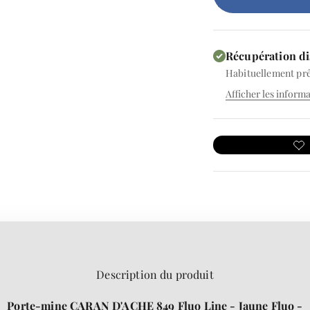
Récupération di
Habituellement prê
Afficher les inform
Description du produit
Porte-mine CARAN D'ACHE 849 Fluo Line - Jaune Fluo -