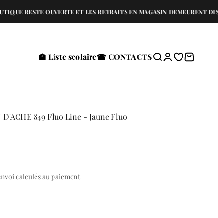
E RESTE OUVERTE ET LES RETRAITS EN MAGASIN DEMEURENT DISPONIB
🏫 Liste scolaire
☎ CONTACTS
Recherche
Connexion
Translation 
Panier
D'ACHE 849 Fluo Line - Jaune Fluo
envoi calculés
au paiement