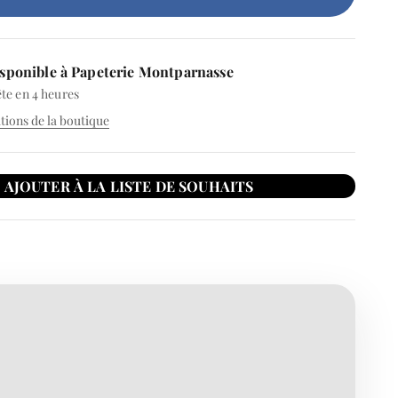
sponible à Papeterie Montparnasse
te en 4 heures
ations de la boutique