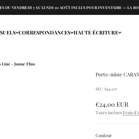
ENDREDI 7 AU LUNDI 10 AOÛT INCLUS POUR INVENTAIRE — LA BOUTIQU
ISUELS
CORRESPONDANCES
HAUTE ÉCRITURE
Line - Jaune Fluo
Porte-mine CARAN 
SKU: 844.470
Prix de vente
€24,00 EUR
Taxes inclues
Frais d'
Couleur
Couleur