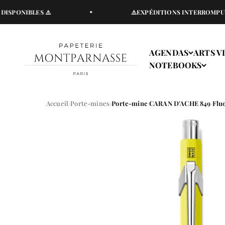
Passer au contenu
NIBLES ⚠️
⚠️EXPÉDITIONS INTERROMPUES DU V
Papeterie Montparnasse
AGENDAS
ARTS V
NOTEBOOKS
Accueil
Porte-mines
Porte-mine CARAN D'ACHE 849 Fluo 